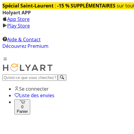
Spécial Saint-Laurent
:
-15 % SUPPLÉMENTAIRES
sur tout
Holyart APP
App Store
Play Store
Aide & Contact
Découvrez Premium
Se connecter
Liste des envies
0
Panier