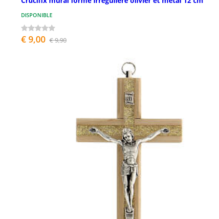
Crucifix mural forme irrégulière olivier et métal 12 cm
DISPONIBLE
€ 9,00
€ 9,90