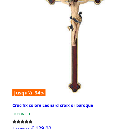
Jusqu'à -34
%
Crucifix coloré Léonard croix or baroque
DISPONIBLE
€ 129,00
À partir de