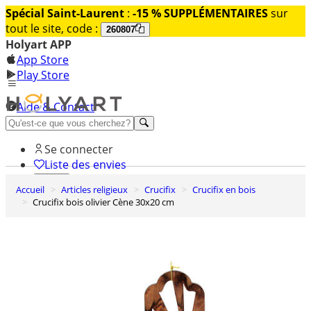
Spécial Saint-Laurent
:
-15 % SUPPLÉMENTAIRES
sur
tout le site, code :
260807
Holyart APP
App Store
Play Store
Aide & Contact
Découvrez Premium
Se connecter
Liste des envies
Accueil
Articles religieux
Crucifix
Crucifix en bois
0
Crucifix bois olivier Cène 30x20 cm
Panier