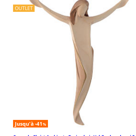
OUTLET
Jusqu'à -41
%