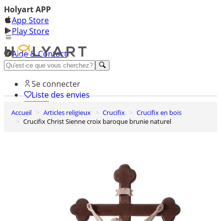
Holyart APP
App Store
Play Store
Aide & Contact
Découvrez Premium
Se connecter
Liste des envies
Accueil
Articles religieux
Crucifix
Crucifix en bois
0
Crucifix Christ Sienne croix baroque brunie naturel
Panier