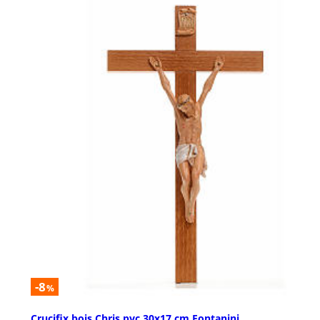
-8
%
Crucifix bois Chris pvc 30x17 cm Fontanini