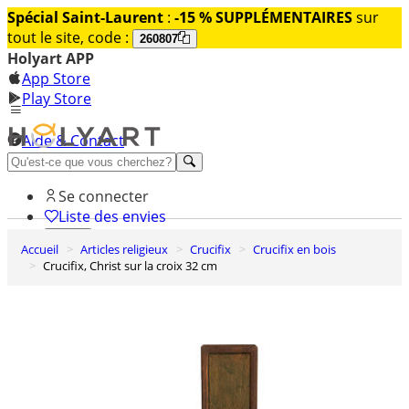
Spécial Saint-Laurent
:
-15 % SUPPLÉMENTAIRES
sur
tout le site, code :
260807
Holyart APP
App Store
Play Store
Aide & Contact
Découvrez Premium
Se connecter
Liste des envies
Accueil
Articles religieux
Crucifix
Crucifix en bois
0
Crucifix, Christ sur la croix 32 cm
Panier