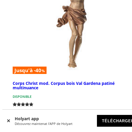
Jusqu'à -40
%
Corps Christ mod. Corpus bois Val Gardena patiné
multinuance
DISPONIBLE
€ 67,00
À partir de
Holyart app
TÉLÉCHARGE
Découvrez maintenat l'APP de Holyart