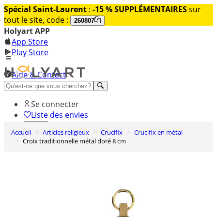
Spécial Saint-Laurent
:
-15 % SUPPLÉMENTAIRES
sur
tout le site, code :
260807
Holyart APP
App Store
Play Store
Aide & Contact
Découvrez Premium
Se connecter
Liste des envies
Accueil
Articles religieux
Crucifix
Crucifix en métal
0
Croix traditionnelle métal doré 8 cm
Panier