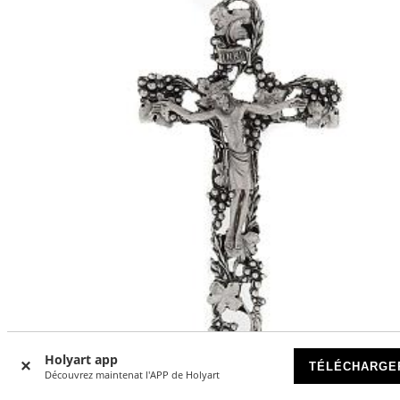
-21
%
Holyart app
TÉLÉCHARGE
Découvrez maintenat l'APP de Holyart
Crucifix doré argenté raisins