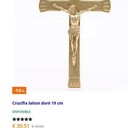
-10
%
Crucifix laiton doré 19 cm
DISPONIBLE
€ 39,51
€ 43,90