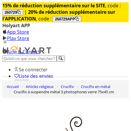
15% de réduction supplémentaire sur le SITE
, code :
|
20% de réduction supplémentaire sur
260729
l'APPLICATION
, code :
260729APP
Holyart APP
App Store
Play Store
Aide & Contact
Découvrez Premium
Se connecter
Liste des envies
Accueil
Articles religieux
Crucifix
Crucifix en métal
0
Crucifix à suspendre métal 3 photophores verre 75x45 cm
Panier