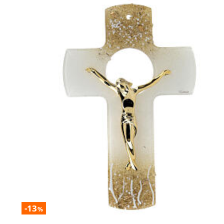
-13
%