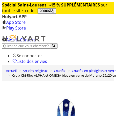
Spécial Saint-Laurent
:
-15 % SUPPLÉMENTAIRES
sur
tout le site, code :
260807
Holyart APP
App Store
Play Store
Aide & Contact
Découvrez Premium
Se connecter
Liste des envies
Accueil
Articles religieux
Crucifix
Crucifix en plexiglass et verr
0
Croix Chi-Rho ALPHA et OMÉGA bleue en verre de Murano 25x20 c
Panier