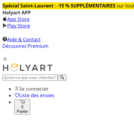
Spécial Saint-Laurent
:
-15 % SUPPLÉMENTAIRES
sur tout
Holyart APP
App Store
Play Store
Aide & Contact
Découvrez Premium
Se connecter
Liste des envies
0
Panier