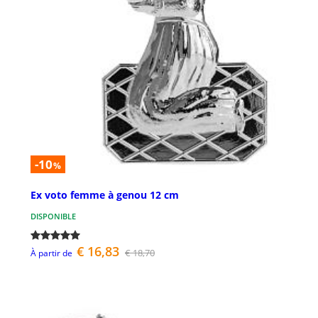
-10
%
Ex voto femme à genou 12 cm
DISPONIBLE
€ 16,83
€ 18,70
À partir de