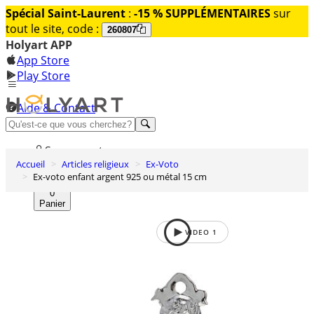
Spécial Saint-Laurent
:
-15 % SUPPLÉMENTAIRES
sur
tout le site, code :
260807
Holyart APP
App Store
Play Store
Aide & Contact
Découvrez Premium
Se connecter
Accueil
Articles religieux
Ex-Voto
Liste des envies
Ex-voto enfant argent 925 ou métal 15 cm
0
Panier
VIDEO
1