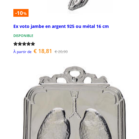
-10
%
Ex voto jambe en argent 925 ou métal 16 cm
DISPONIBLE
€ 18,81
€ 20,90
À partir de