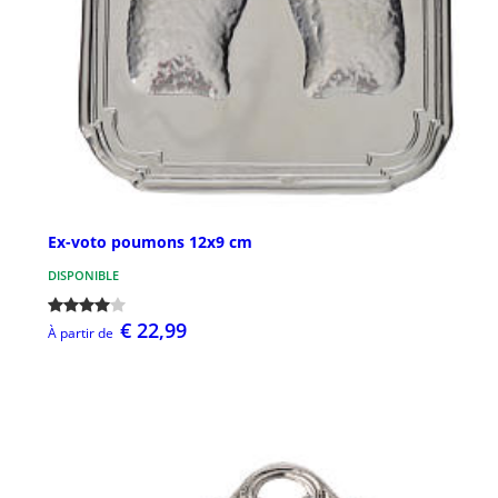
Ex-voto poumons 12x9 cm
DISPONIBLE
€ 22,99
À partir de