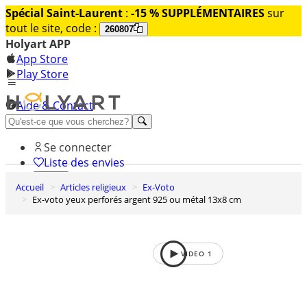
Spécial Saint-Laurent
:
-15 % SUPPLÉMENTAIRES
sur
tout le site, code :
260807
Holyart APP
App Store
Play Store
Aide & Contact
Découvrez Premium
Se connecter
Liste des envies
Accueil
Articles religieux
Ex-Voto
0
Ex-voto yeux perforés argent 925 ou métal 13x8 cm
Panier
VIDEO
1