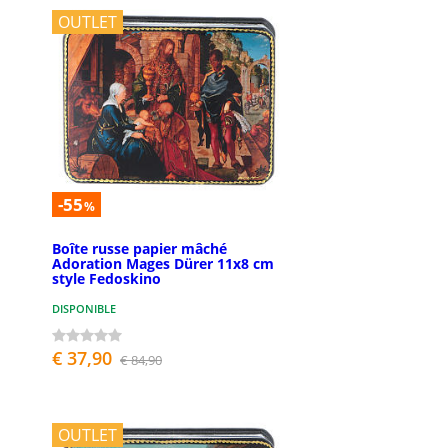
OUTLET
-55
%
Boîte russe papier mâché
Adoration Mages Dürer 11x8 cm
style Fedoskino
DISPONIBLE
€ 37,90
€ 84,90
OUTLET