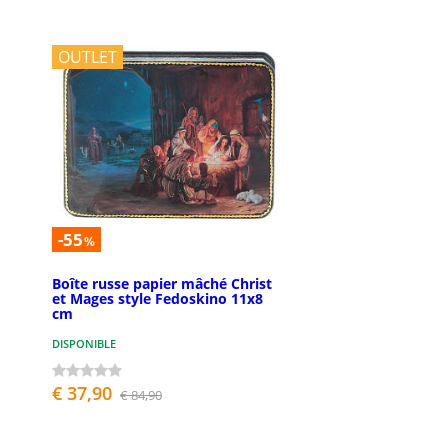
OUTLET
-55
%
Boîte russe papier mâché Christ
et Mages style Fedoskino 11x8
cm
DISPONIBLE
€ 37,90
€ 84,90