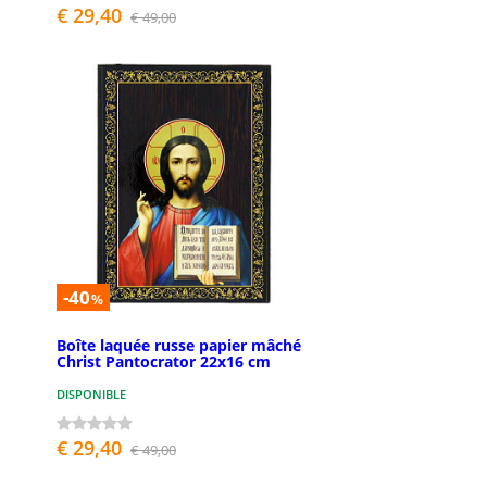
€ 29,40
€ 49,00
-40
%
Boîte laquée russe papier mâché
Christ Pantocrator 22x16 cm
DISPONIBLE
€ 29,40
€ 49,00