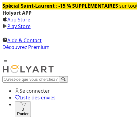
Spécial Saint-Laurent
:
-15 % SUPPLÉMENTAIRES
sur tout
Holyart APP
App Store
Play Store
Aide & Contact
Découvrez Premium
Se connecter
Liste des envies
0
Panier