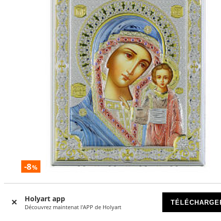
-8
%
Icône bilaminé argent Mère de Dieu de Kazan colorée Valen
25x20 cm
Holyart app
TÉLÉCHARGE
Découvrez maintenat l'APP de Holyart
DISPONIBLE