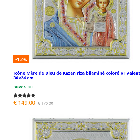
-12
%
Icône Mère de Dieu de Kazan riza bilaminé coloré or Valent
30x24 cm
DISPONIBLE
€ 149,00
€ 170,00