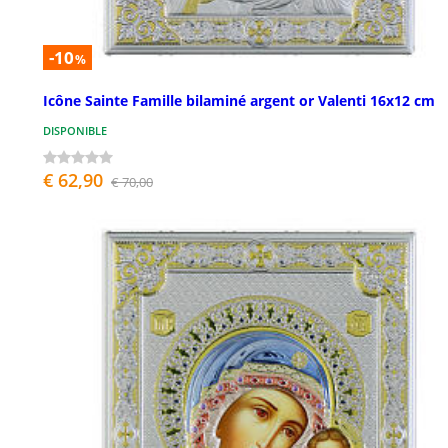
-10
%
Icône Sainte Famille bilaminé argent or Valenti 16x12 cm
DISPONIBLE
€ 62,90
€ 70,00