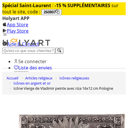
Spécial Saint-Laurent
:
-15 % SUPPLÉMENTAIRES
sur
tout le site, code :
260807
Holyart APP
App Store
Play Store
Aide & Contact
Découvrez Premium
Se connecter
Liste des envies
Accueil
Articles religieux
Icônes religieuses
0
Icônes en argent et or
Panier
Icône Vierge de Vladimir peinte avec riza 16x12 cm Pologne