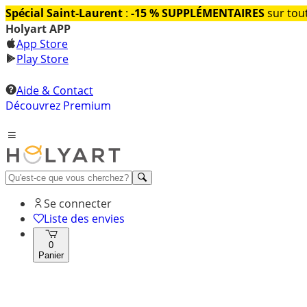
Spécial Saint-Laurent
:
-15 % SUPPLÉMENTAIRES
sur tout
Holyart APP
App Store
Play Store
Aide & Contact
Découvrez Premium
Se connecter
Liste des envies
0
Panier