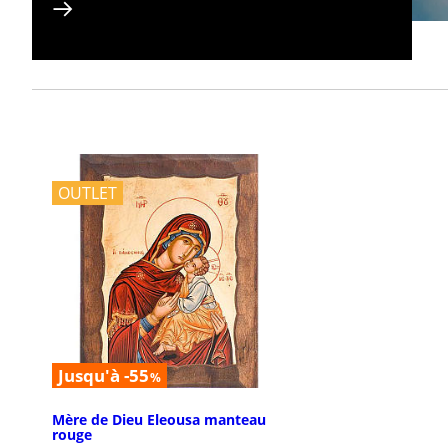
OUTLET
Jusqu'à -55
%
Mère de Dieu Eleousa manteau
rouge