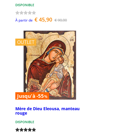
DISPONIBLE
€ 45,90
€ 90,00
À partir de
OUTLET
Jusqu'à -55
%
Mère de Dieu Eleousa, manteau
rouge
DISPONIBLE