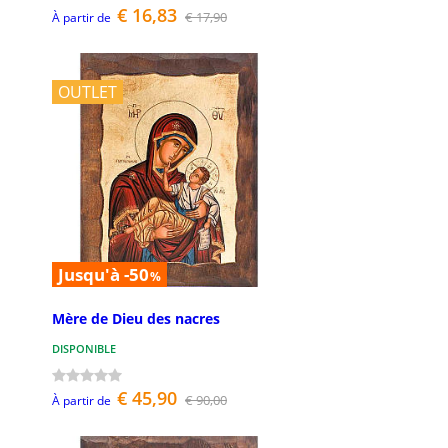
€ 16,83
€ 17,90
À partir de
OUTLET
Jusqu'à -50
%
Mère de Dieu des nacres
DISPONIBLE
€ 45,90
€ 90,00
À partir de