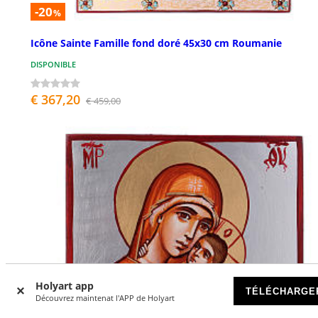
-20
%
Icône Sainte Famille fond doré 45x30 cm Roumanie
DISPONIBLE
€ 367,20
€ 459,00
Holyart app
TÉLÉCHARGE
Découvrez maintenat l'APP de Holyart