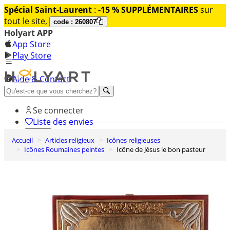
Spécial Saint-Laurent
:
-15 % SUPPLÉMENTAIRES
sur
tout le site,
code : 260807
Holyart APP
App Store
Play Store
Aide & Contact
Découvrez Premium
Se connecter
Liste des envies
Accueil
Articles religieux
Icônes religieuses
0
Icônes Roumaines peintes
Icône de Jésus le bon pasteur
Panier