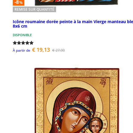
-8
%
REMISE SUR QUANTITÉ
Icône roumaine dorée peinte à la main Vierge manteau bl
8x6 cm
DISPONIBLE
€ 19,13
€ 27,00
À partir de