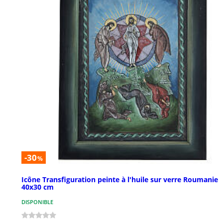
-30
%
Icône Transfiguration peinte à l'huile sur verre Roumanie
40x30 cm
DISPONIBLE