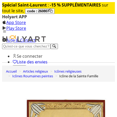
Spécial Saint-Laurent
:
-15 % SUPPLÉMENTAIRES
sur
tout le site,
code : 260807
Holyart APP
App Store
Play Store
Aide & Contact
Découvrez Premium
Se connecter
Liste des envies
Accueil
Articles religieux
Icônes religieuses
0
Icônes Roumaines peintes
Icône de la Sainte Famille
Panier