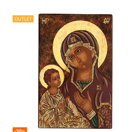
OUTLET
-30
%