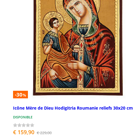
-30
%
Icône Mère de Dieu Hodigitria Roumanie reliefs 30x20 cm
DISPONIBLE
€ 159,90
€ 229,00