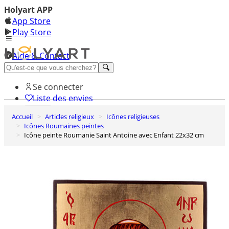
Holyart APP
App Store
Play Store
Aide & Contact
Découvrez Premium
Se connecter
Liste des envies
Accueil
Articles religieux
Icônes religieuses
0
Icônes Roumaines peintes
Panier
Icône peinte Roumanie Saint Antoine avec Enfant 22x32 cm