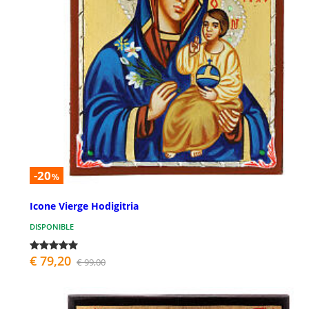
-20
%
Icone Vierge Hodigitria
DISPONIBLE
€ 79,20
€ 99,00