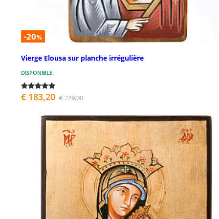
-20
%
Vierge Elousa sur planche irrégulière
DISPONIBLE
€ 183,20
€ 229,00