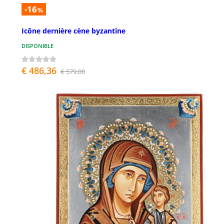
-16
%
Icône dernière cène byzantine
DISPONIBLE
€ 486,36
€ 579,00