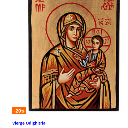
-20
%
Vierge Odighitria