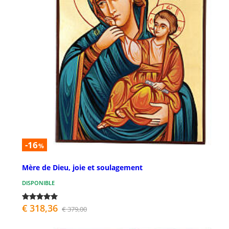
-16
%
Mère de Dieu, joie et soulagement
DISPONIBLE
€ 318,36
€ 379,00