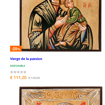
-20
%
Vierge de la passion
DISPONIBLE
€ 111,20
€ 139,00