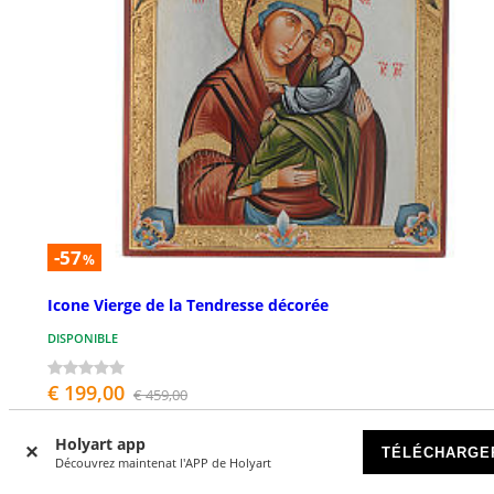
-57
%
Icone Vierge de la Tendresse décorée
DISPONIBLE
€ 199,00
€ 459,00
Holyart app
TÉLÉCHARGE
Découvrez maintenat l'APP de Holyart