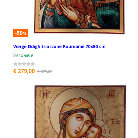
-59
%
Vierge Odighitria icône Roumanie 70x50 cm
DISPONIBLE
€ 279,00
€ 679,00