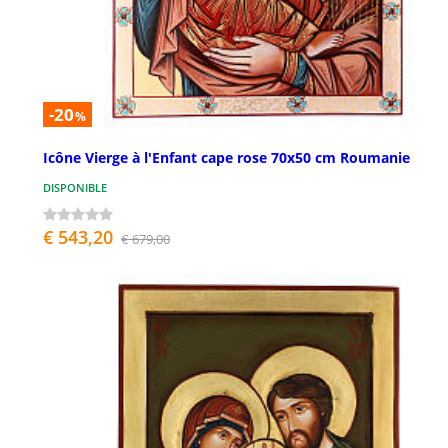
-20
%
Icône Vierge à l'Enfant cape rose 70x50 cm Roumanie
DISPONIBLE
€ 543,20
€ 679,00