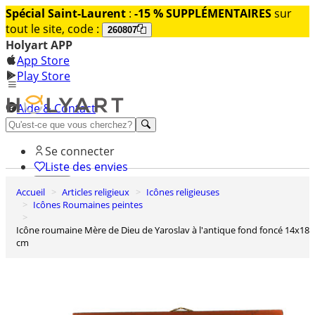
Spécial Saint-Laurent
:
-15 % SUPPLÉMENTAIRES
sur
tout le site, code :
260807
Holyart APP
App Store
Play Store
Aide & Contact
Découvrez Premium
Se connecter
Liste des envies
Accueil
Articles religieux
Icônes religieuses
0
Icônes Roumaines peintes
Panier
Icône roumaine Mère de Dieu de Yaroslav à l'antique fond foncé 14x18
cm