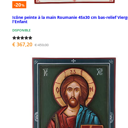
-20
%
Icône peinte à la main Roumanie 45x30 cm bas-relief Vierg
l'Enfant
DISPONIBLE
€ 367,20
€ 459,00