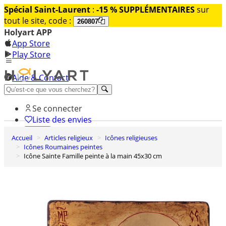
Spécial Saint-Laurent
:
-15 % SUPPLÉMENTAIRES
sur
tout le site, code :
260807
Holyart APP
App Store
Play Store
Aide & Contact
Découvrez Premium
Se connecter
Liste des envies
Accueil
Articles religieux
Icônes religieuses
0
Icônes Roumaines peintes
Panier
Icône Sainte Famille peinte à la main 45x30 cm