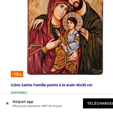
-18
%
Icône Sainte Famille peinte à la main 45x30 cm
DISPONIBLE
Holyart app
TÉLÉCHARGE
€ 310,78
€ 379,00
Découvrez maintenat l'APP de Holyart