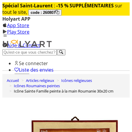
Spécial Saint-Laurent
:
-15 % SUPPLÉMENTAIRES
sur
tout le site,
code : 260807
Holyart APP
App Store
Play Store
Aide & Contact
Découvrez Premium
Se connecter
Liste des envies
Accueil
Articles religieux
Icônes religieuses
0
Icônes Roumaines peintes
Panier
Icône Sainte Famille peinte à la main Roumanie 30x20 cm