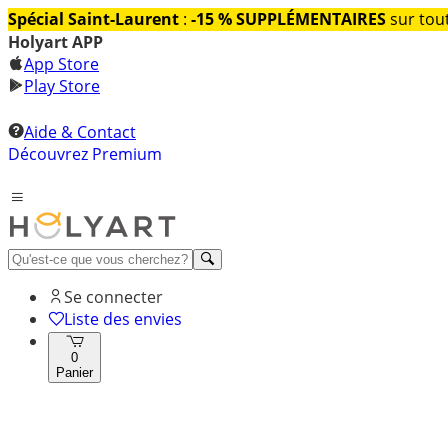
Spécial Saint-Laurent
:
-15 % SUPPLÉMENTAIRES
sur tout
Holyart APP
App Store
Play Store
Aide & Contact
Découvrez Premium
Se connecter
Liste des envies
0
Panier