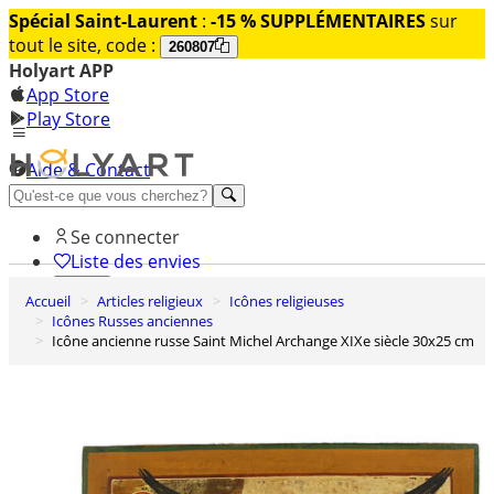
Spécial Saint-Laurent
:
-15 % SUPPLÉMENTAIRES
sur
tout le site, code :
260807
Holyart APP
App Store
Play Store
Aide & Contact
Découvrez Premium
Se connecter
Liste des envies
Accueil
Articles religieux
Icônes religieuses
0
Icônes Russes anciennes
Panier
Icône ancienne russe Saint Michel Archange XIXe siècle 30x25 cm