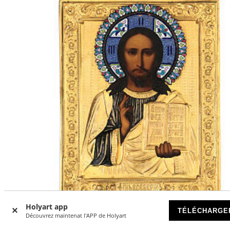
Holyart app
TÉLÉCHARGE
Découvrez maintenat l'APP de Holyart
Icône russe ancienne Christ Pantocrator avec riza début X