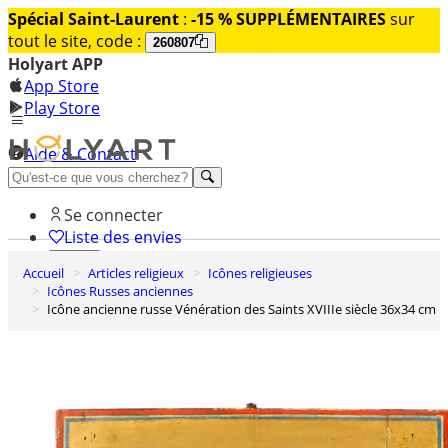
Spécial Saint-Laurent
:
-15 % SUPPLÉMENTAIRES
sur
tout le site, code :
260807
Holyart APP
App Store
Play Store
Aide & Contact
Découvrez Premium
Se connecter
Liste des envies
Accueil
Articles religieux
Icônes religieuses
0
Icônes Russes anciennes
Panier
Icône ancienne russe Vénération des Saints XVIIIe siècle 36x34 cm