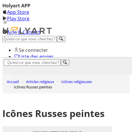
Holyart APP
App Store
Play Store
Aide & Contact
Découvrez Premium
Se connecter
Liste des envies
0
Panier
Accueil
Articles religieux
Icônes religieuses
Icônes Russes peintes
Icônes Russes peintes