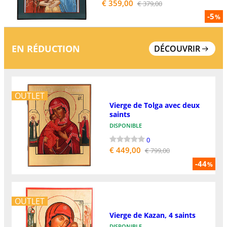
€ 359,00
€ 379,00
-5
%
EN RÉDUCTION
DÉCOUVRIR
OUTLET
Vierge de Tolga avec deux
saints
DISPONIBLE
0
€ 449,00
€ 799,00
-44
%
OUTLET
Vierge de Kazan, 4 saints
DISPONIBLE