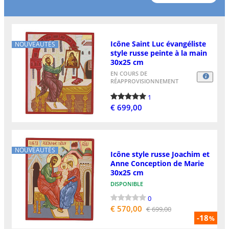
Icône Saint Luc évangéliste
NOUVEAUTÉS
style russe peinte à la main
30x25 cm
EN COURS DE
RÉAPPROVISIONNEMENT
1
€ 699,00
NOUVEAUTÉS
Icône style russe Joachim et
Anne Conception de Marie
30x25 cm
DISPONIBLE
0
€ 570,00
€ 699,00
-18
%