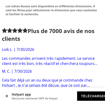
Les icônes Russes sont disponibles en différentes dimensions. À
coté les filtres pour sélectionner la dimension que vous souhaitez
et faciliter la recherche.
Plus de
7000
avis de nos
clients
Loik L.
|
7/30/2026
Les commandes arrivent très rapidement. Le service
client est très bon, très réactif et cherchera toujours...
M. C.
|
7/30/2026
Cela fait déjà un an ou deux que je commande chez
Holyart , je n'ai jamais été déçue, que ce soit par...
Llopis
|
6/23/2026
Holyart app
TÉLÉCHARGE
Découvrez maintenat l'APP de Holyart
Un magnifique site d'objets d'Art, religieux, spiritueux,