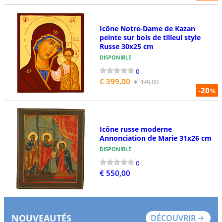
Icône Notre-Dame de Kazan
peinte sur bois de tilleul style
Russe 30x25 cm
DISPONIBLE
0
€ 399,00
€ 499,00
-20
%
Icône russe moderne
Annonciation de Marie 31x26 cm
DISPONIBLE
0
€ 550,00
NOUVEAUTÉS
DÉCOUVRIR