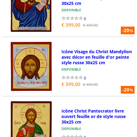
30x25 cm
DISPONIBLE
0
€ 399,00
€ 499,00
-20
%
Icône Visage du Christ Mandylion
avec décor en feuille d'or peinte
style russe 30x25 cm
DISPONIBLE
0
€ 399,00
€ 499,00
-20
%
Icône Christ Pantocrator livre
ouvert feuille or de style russe
30x25 cm
DISPONIBLE