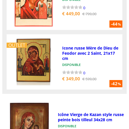
0
€ 449,00
€ 799,00
-44
%
OUTLET
Icone russe Mère de Dieu de
Feodor avec 2 Saint, 21x17
cm
DISPONIBLE
0
€ 349,00
€ 599,00
-42
%
Icône Vierge de Kazan style russe
peinte bois tilleul 34x28 cm
DISPONIBLE