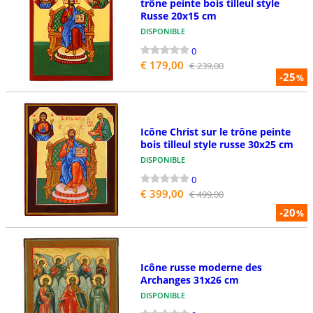
trône peinte bois tilleul style
Russe 20x15 cm
DISPONIBLE
0
€ 179,00
€ 239,00
-25
%
Icône Christ sur le trône peinte
bois tilleul style russe 30x25 cm
DISPONIBLE
0
€ 399,00
€ 499,00
-20
%
Icône russe moderne des
Archanges 31x26 cm
DISPONIBLE