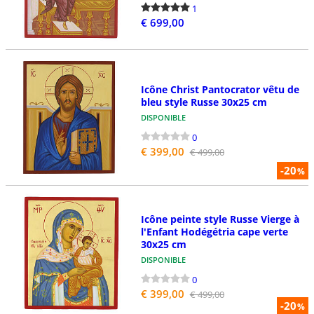
1
€ 699,00
Icône Christ Pantocrator vêtu de
bleu style Russe 30x25 cm
DISPONIBLE
0
€ 399,00
€ 499,00
-20
%
Icône peinte style Russe Vierge à
l'Enfant Hodégétria cape verte
30x25 cm
DISPONIBLE
0
€ 399,00
€ 499,00
-20
%