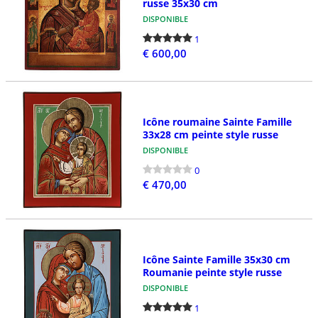
russe 35x30 cm
DISPONIBLE
1
€ 600,00
Icône roumaine Sainte Famille
33x28 cm peinte style russe
DISPONIBLE
0
€ 470,00
Icône Sainte Famille 35x30 cm
Roumanie peinte style russe
DISPONIBLE
1