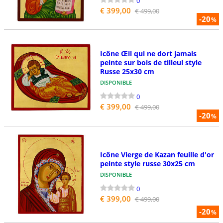
0
€ 399,00
€ 499,00
-20
%
Icône Œil qui ne dort jamais
peinte sur bois de tilleul style
Russe 25x30 cm
DISPONIBLE
0
€ 399,00
€ 499,00
-20
%
Icône Vierge de Kazan feuille d'or
peinte style russe 30x25 cm
DISPONIBLE
0
€ 399,00
€ 499,00
-20
%