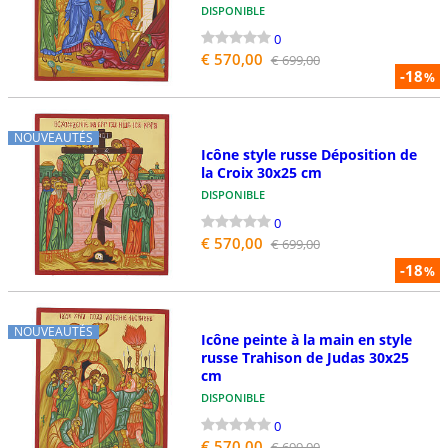
DISPONIBLE
0
€ 570,00
€ 699,00
-18
%
NOUVEAUTÉS
Icône style russe Déposition de
la Croix 30x25 cm
DISPONIBLE
0
€ 570,00
€ 699,00
-18
%
NOUVEAUTÉS
Icône peinte à la main en style
russe Trahison de Judas 30x25
cm
DISPONIBLE
0
€ 570,00
€ 699,00