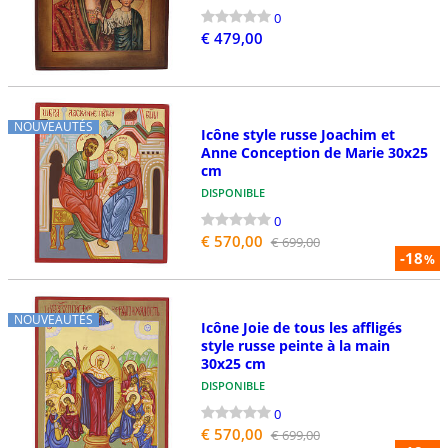
0
€ 479,00
NOUVEAUTÉS
Icône style russe Joachim et
Anne Conception de Marie 30x25
cm
DISPONIBLE
0
€ 570,00
€ 699,00
-18
%
NOUVEAUTÉS
Icône Joie de tous les affligés
style russe peinte à la main
30x25 cm
DISPONIBLE
0
€ 570,00
€ 699,00