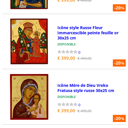
€ 399,00
€ 499,00
-20
%
Icône style Russe Fleur
Immarcescible peinte feuille or
30x25 cm
DISPONIBLE
0
€ 399,00
€ 499,00
-20
%
Icône Mère de Dieu Vreko
Fratusa style russe 30x25 cm
DISPONIBLE
0
€ 399,00
€ 499,00
-20
%