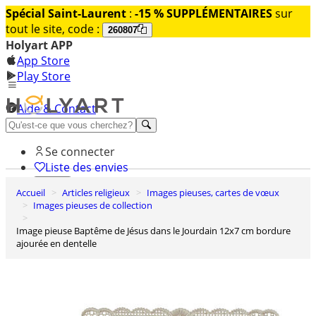
Spécial Saint-Laurent
:
-15 % SUPPLÉMENTAIRES
sur
tout le site, code :
260807
Holyart APP
App Store
Play Store
Aide & Contact
Découvrez Premium
Se connecter
Liste des envies
Accueil
Articles religieux
Images pieuses, cartes de vœux
0
Images pieuses de collection
Panier
Image pieuse Baptême de Jésus dans le Jourdain 12x7 cm bordure
ajourée en dentelle