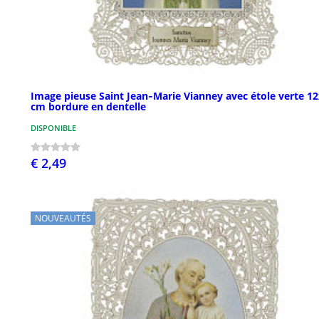
Image pieuse Saint Jean‑Marie Vianney avec étole verte 1
cm bordure en dentelle
DISPONIBLE
€ 2,49
NOUVEAUTÉS