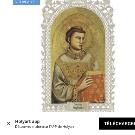
NOUVEAUTÉS
Holyart app
TÉLÉCHARGE
Découvrez maintenat l'APP de Holyart
Image pieuse Saint Étienne avec Évangéliaire 12x7 cm déc
en dentelle