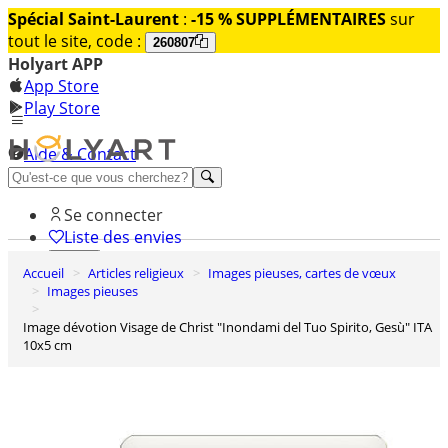
Spécial Saint-Laurent
:
-15 % SUPPLÉMENTAIRES
sur
tout le site, code :
260807
Holyart APP
App Store
Play Store
Aide & Contact
Découvrez Premium
Se connecter
Liste des envies
Accueil
Articles religieux
Images pieuses, cartes de vœux
0
Images pieuses
Panier
Image dévotion Visage de Christ "Inondami del Tuo Spirito, Gesù" ITA
10x5 cm