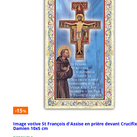
-15
%
Image votive St François d'Assise en prière devant Crucifix
Damien 10x5 cm