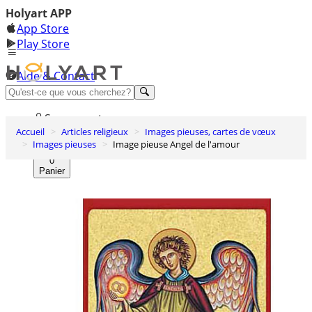
Holyart APP
App Store
Play Store
Aide & Contact
Découvrez Premium
Se connecter
Accueil
Articles religieux
Images pieuses, cartes de vœux
Liste des envies
Images pieuses
Image pieuse Angel de l'amour
0
Panier