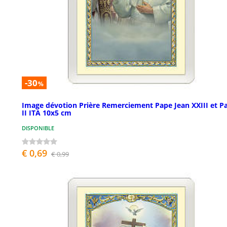
-30
%
Image dévotion Prière Remerciement Pape Jean XXIII et P
II ITA 10x5 cm
DISPONIBLE
€ 0,69
€ 0,99