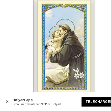
Holyart app
TÉLÉCHARGE
Découvrez maintenat l'APP de Holyart
Image votive St Antoine de Padou Invocation contre les