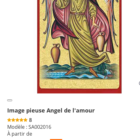
Image pieuse Angel de l'amour
8
Modèle :
SA002016
À partir de