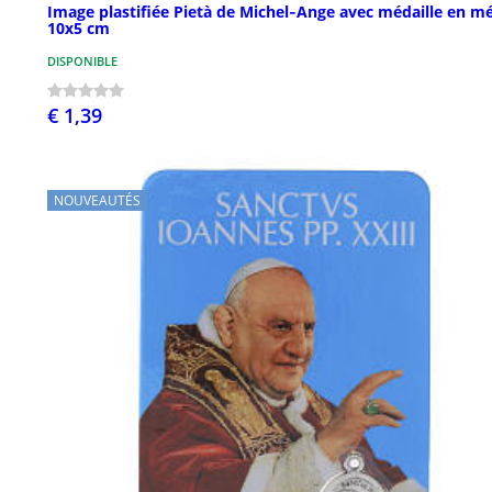
Image plastifiée Pietà de Michel‑Ange avec médaille en mé
10x5 cm
DISPONIBLE
€ 1,39
NOUVEAUTÉS