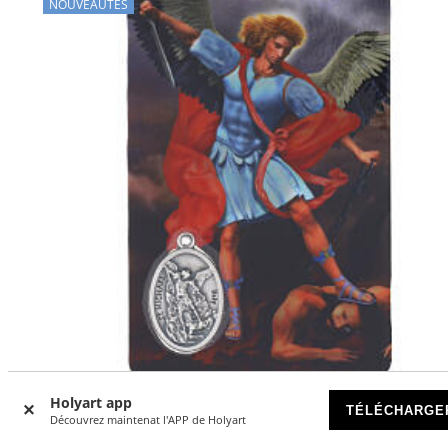
NOUVEAUTÉS
Holyart app
TÉLÉCHARGE
Découvrez maintenat l'APP de Holyart
Image plastifiée Saint Michel Archange avec médaille en m
10x5 cm