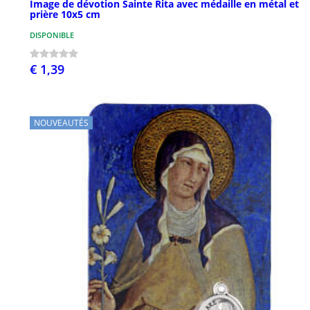
Image de dévotion Sainte Rita avec médaille en métal et
prière 10x5 cm
DISPONIBLE
€ 1,39
NOUVEAUTÉS