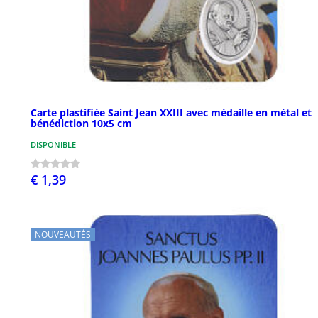
Carte plastifiée Saint Jean XXIII avec médaille en métal et
bénédiction 10x5 cm
DISPONIBLE
€ 1,39
NOUVEAUTÉS