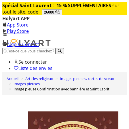
Spécial Saint-Laurent
:
-15 % SUPPLÉMENTAIRES
sur
tout le site, code :
260807
Holyart APP
App Store
Play Store
Aide & Contact
Découvrez Premium
Se connecter
Liste des envies
Accueil
Articles religieux
Images pieuses, cartes de vœux
0
Images pieuses
Panier
Image pieuse Confirmation avec bannière et Saint Esprit