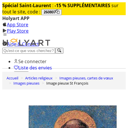
Spécial Saint-Laurent
:
-15 % SUPPLÉMENTAIRES
sur
tout le site, code :
260807
Holyart APP
App Store
Play Store
Aide & Contact
Découvrez Premium
Se connecter
Liste des envies
Accueil
Articles religieux
Images pieuses, cartes de vœux
0
Images pieuses
Image pieuse St François
Panier