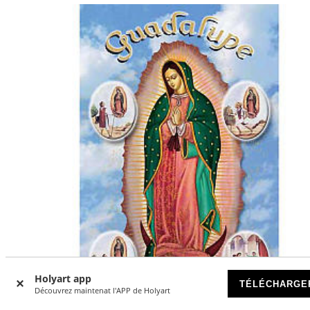
-28
Holyart app
%
TÉLÉCHARGE
Découvrez maintenat l'APP de Holyart
REMISE SUR QUANTITÉ