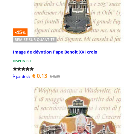
-45
%
REMISE SUR QUANTITÉ
Image de dévotion Pape Benoît XVI croix
DISPONIBLE
€ 0,13
€ 0,39
À partir de