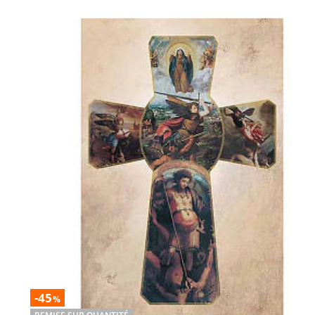
-45
%