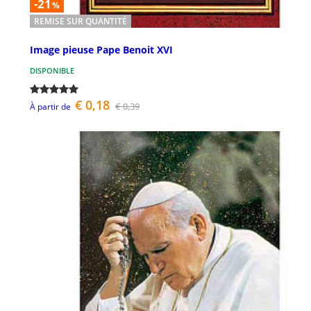
-21
%
REMISE SUR QUANTITÉ
Image pieuse Pape Benoit XVI
DISPONIBLE
€ 0,18
€ 0,39
À partir de