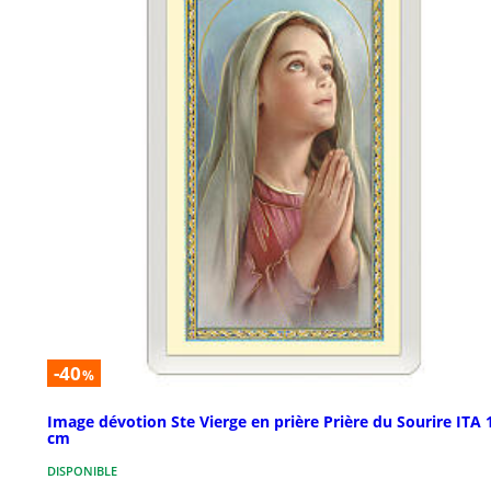
-40
%
Image dévotion Ste Vierge en prière Prière du Sourire ITA 
cm
DISPONIBLE