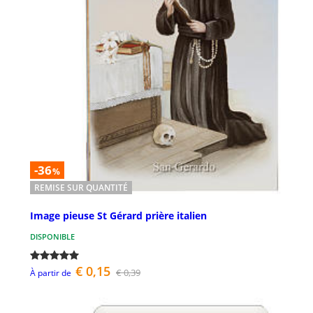
-36
%
REMISE SUR QUANTITÉ
Image pieuse St Gérard prière italien
DISPONIBLE
€ 0,15
€ 0,39
À partir de