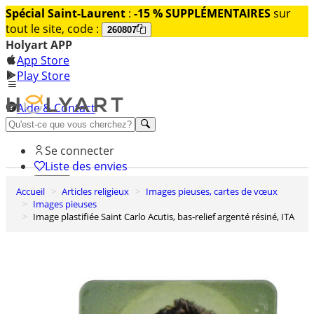
Spécial Saint-Laurent
:
-15 % SUPPLÉMENTAIRES
sur
tout le site, code :
260807
Holyart APP
App Store
Play Store
Aide & Contact
Découvrez Premium
Se connecter
Liste des envies
Accueil
Articles religieux
Images pieuses, cartes de vœux
0
Images pieuses
Panier
Image plastifiée Saint Carlo Acutis, bas-relief argenté résiné, ITA