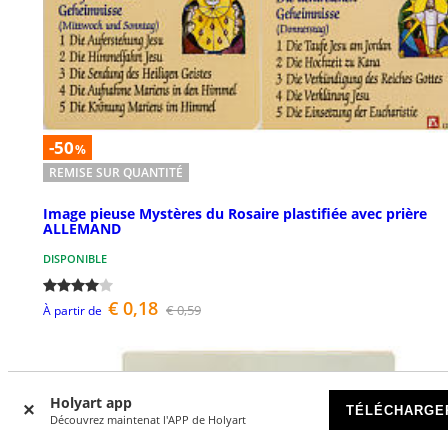
-50
%
REMISE SUR QUANTITÉ
Image pieuse Mystères du Rosaire plastifiée avec prière
ALLEMAND
DISPONIBLE
€ 0,18
€ 0,59
À partir de
Holyart app
TÉLÉCHARGE
Découvrez maintenat l'APP de Holyart