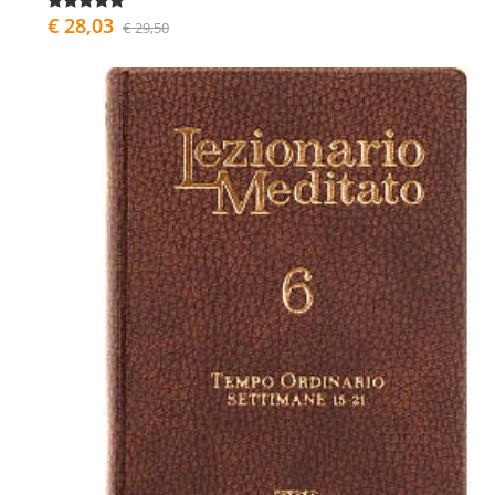
€ 28,03
€ 29,50