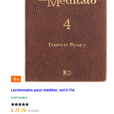
-5
%
Lectionnaire pour méditer, vol.4 ITA
DISPONIBLE
€ 21,76
€ 22,90