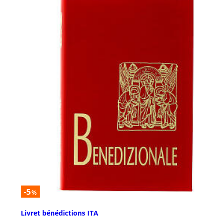
-5
%
Livret bénédictions ITA