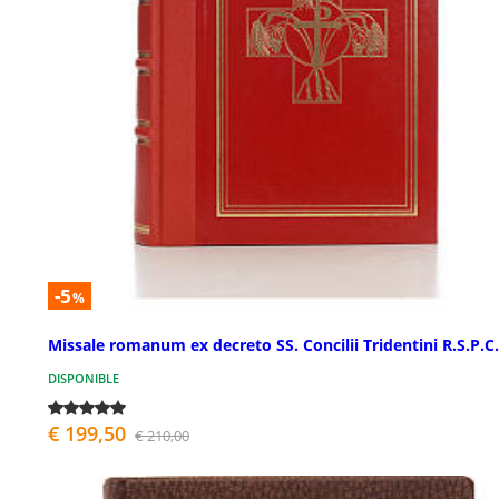
-5
%
Missale romanum ex decreto SS. Concilii Tridentini R.S.P.C.
DISPONIBLE
€ 199,50
€ 210,00