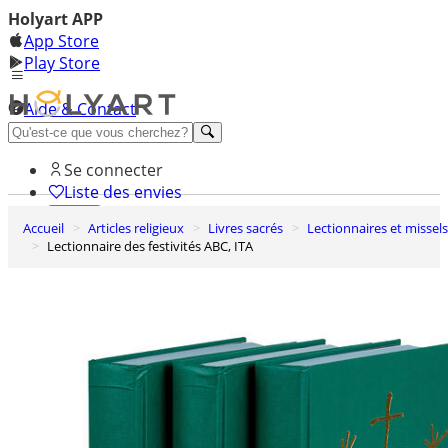
Holyart APP
App Store
Play Store
Aide & Contact
Découvrez Premium
Se connecter
Liste des envies
Accueil
Articles religieux
Livres sacrés
Lectionnaires et missels
0
Lectionnaire des festivités ABC, ITA
Panier