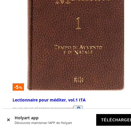
-5
%
Lectionnaire pour méditer, vol.1 ITA
EN COURS DE RÉAPPROVISIONNEMENT
Holyart app
TÉLÉCHARGE
€ 21,76
Découvrez maintenat l'APP de Holyart
€ 22,90