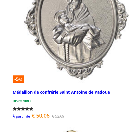
-5
%
Médaillon de confrérie Saint Antoine de Padoue
DISPONIBLE
€ 50,06
€ 52,69
À partir de