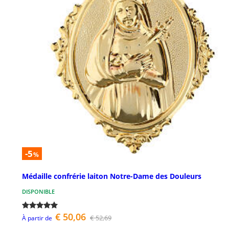
-5
%
Médaille confrérie laiton Notre-Dame des Douleurs
DISPONIBLE
€ 50,06
€ 52,69
À partir de