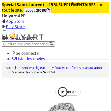
Spécial Saint-Laurent
:
-15 % SUPPLÉMENTAIRES
sur
tout le site,
code : 260807
Holyart APP
App Store
Play Store
Aide & Contact
Découvrez Premium
Se connecter
Liste des envies
Accueil
Articles religieux
Médailles confréries et associations
0
Médaille de confrérie Saint Vit
Panier
VIDEO
1