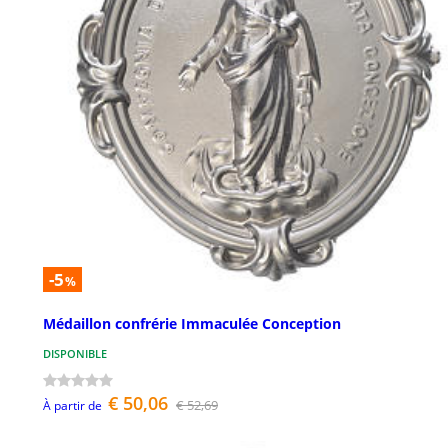
-5
%
Médaillon confrérie Immaculée Conception
DISPONIBLE
€ 50,06
€ 52,69
À partir de