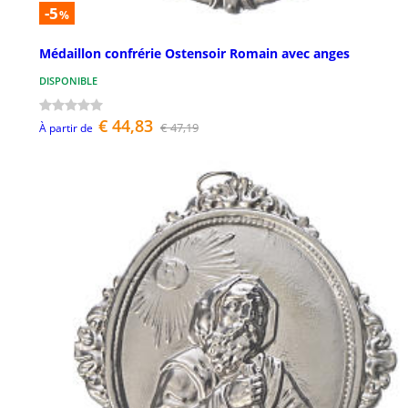
-5
%
Médaillon confrérie Ostensoir Romain avec anges
DISPONIBLE
€ 44,83
€ 47,19
À partir de