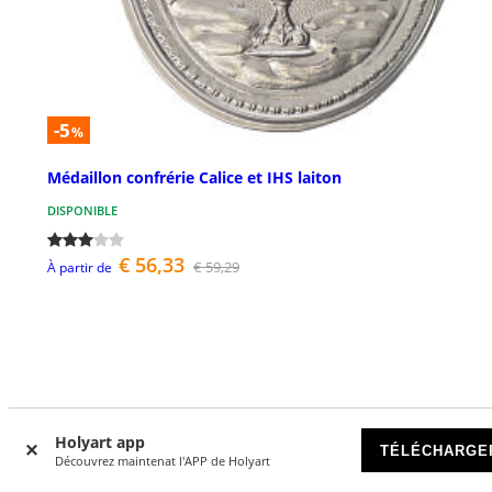
-5
%
Médaillon confrérie Calice et IHS laiton
DISPONIBLE
€ 56,33
€ 59,29
À partir de
Avis clients
Holyart app
TÉLÉCHARGE
Découvrez maintenat l'APP de Holyart