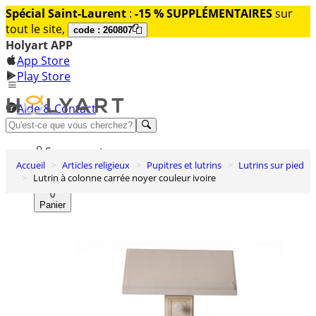
Spécial Saint-Laurent
:
-15 % SUPPLÉMENTAIRES
sur
tout le site,
code : 260807
Holyart APP
App Store
Play Store
Aide & Contact
Découvrez Premium
Se connecter
Accueil
Articles religieux
Pupitres et lutrins
Lutrins sur pied
Liste des envies
Lutrin à colonne carrée noyer couleur ivoire
0
Panier