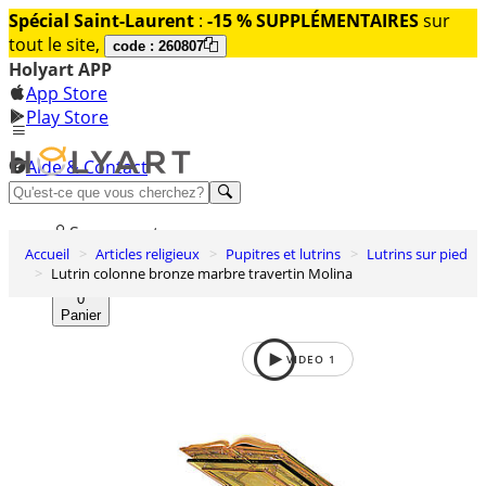
Spécial Saint-Laurent
:
-15 % SUPPLÉMENTAIRES
sur
tout le site,
code : 260807
Holyart APP
App Store
Play Store
Aide & Contact
Découvrez Premium
Se connecter
Accueil
Articles religieux
Pupitres et lutrins
Lutrins sur pied
Liste des envies
Lutrin colonne bronze marbre travertin Molina
0
Panier
VIDEO
1