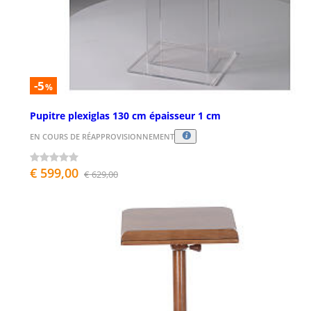
-5
%
Pupitre plexiglas 130 cm épaisseur 1 cm
EN COURS DE RÉAPPROVISIONNEMENT
€ 599,00
€ 629,00