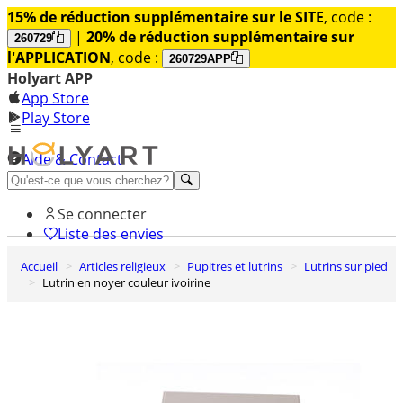
15% de réduction supplémentaire sur le SITE
, code :
|
20% de réduction supplémentaire sur
260729
l'APPLICATION
, code :
260729APP
Holyart APP
App Store
Play Store
Aide & Contact
Découvrez Premium
Se connecter
Liste des envies
Accueil
Articles religieux
Pupitres et lutrins
Lutrins sur pied
0
Lutrin en noyer couleur ivoirine
Panier