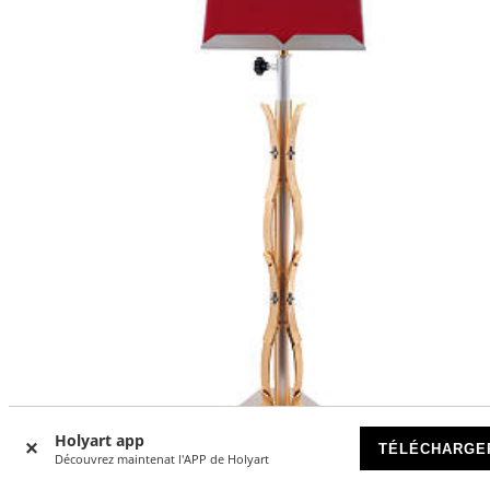
-41
%
Holyart app
TÉLÉCHARGE
Découvrez maintenat l'APP de Holyart
Lutrin colonne motifs curvilignes laiton doré