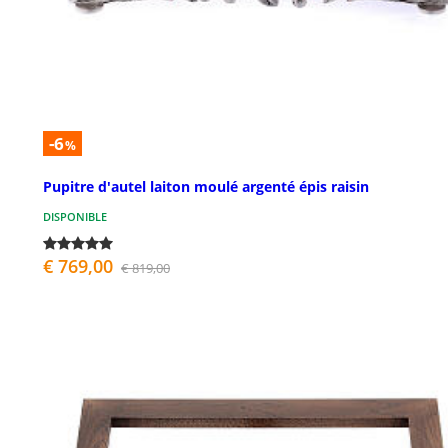
-6
%
Pupitre d'autel laiton moulé argenté épis raisin
DISPONIBLE
€ 769,00
€ 819,00