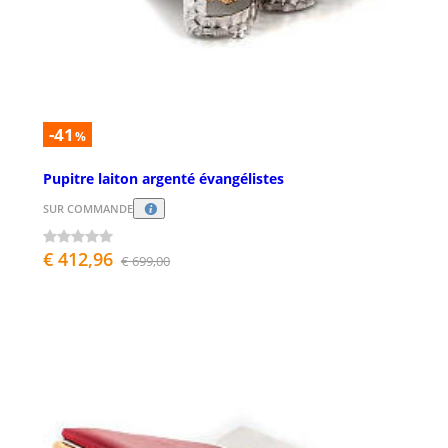
-41
%
Pupitre laiton argenté évangélistes
SUR COMMANDE
€ 412,96
€ 699,00