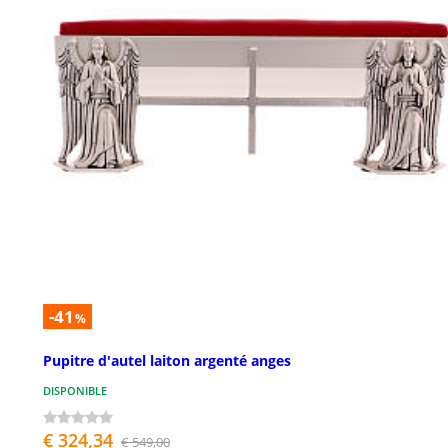
-41
%
Pupitre d'autel laiton argenté anges
DISPONIBLE
€ 324,34
€ 549,00