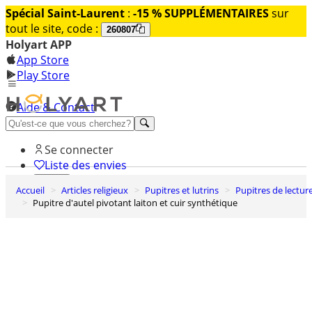
Spécial Saint-Laurent
:
-15 % SUPPLÉMENTAIRES
sur
tout le site, code :
260807
Holyart APP
App Store
Play Store
Aide & Contact
Découvrez Premium
Se connecter
Liste des envies
Accueil
Articles religieux
Pupitres et lutrins
Pupitres de lectur
0
Pupitre d'autel pivotant laiton et cuir synthétique
Panier