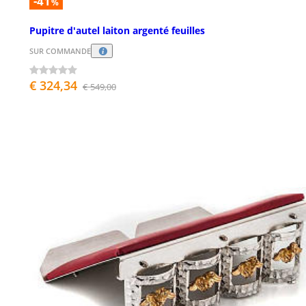
-41
%
Pupitre d'autel laiton argenté feuilles
SUR COMMANDE
€ 324,34
€ 549,00