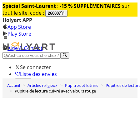
Spécial Saint-Laurent
:
-15 % SUPPLÉMENTAIRES
sur
tout le site, code :
260807
Holyart APP
App Store
Play Store
Aide & Contact
Découvrez Premium
Se connecter
Liste des envies
Accueil
Articles religieux
Pupitres et lutrins
Pupitres de lectur
0
Pupitre de lecture cuivré avec velours rouge
Panier