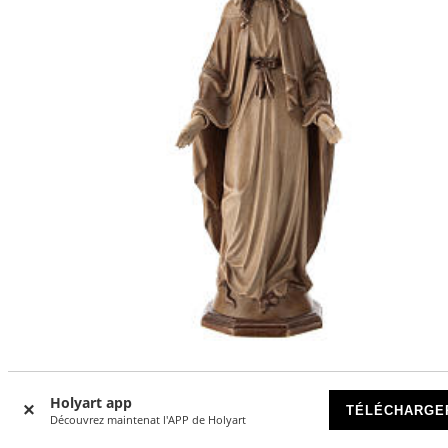
Immaculée Conception bois patiné multinuance Valgarde
Holyart app
TÉLÉCHARGE
DISPONIBLE
Découvrez maintenat l'APP de Holyart