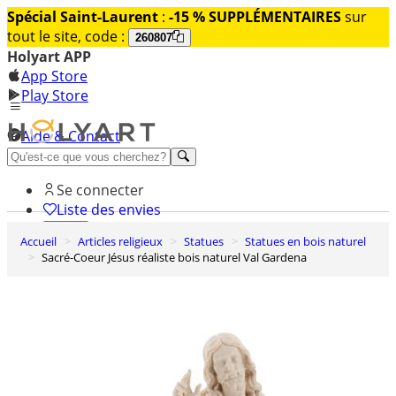
Spécial Saint-Laurent
:
-15 % SUPPLÉMENTAIRES
sur
tout le site, code :
260807
Holyart APP
App Store
Play Store
Aide & Contact
Découvrez Premium
Se connecter
Liste des envies
Accueil
Articles religieux
Statues
Statues en bois naturel
0
Sacré-Coeur Jésus réaliste bois naturel Val Gardena
Panier