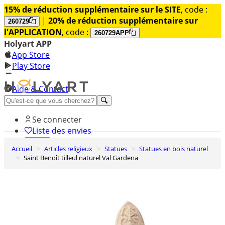
15% de réduction supplémentaire sur le SITE
, code :
|
20% de réduction supplémentaire sur
260729
l'APPLICATION
, code :
260729APP
Holyart APP
App Store
Play Store
Aide & Contact
Découvrez Premium
Se connecter
Liste des envies
Accueil
Articles religieux
Statues
Statues en bois naturel
0
Saint Benoît tilleul naturel Val Gardena
Panier