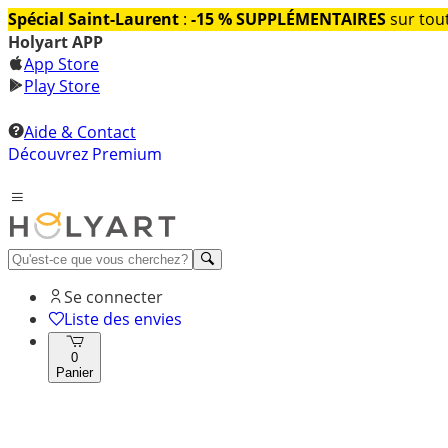
Spécial Saint-Laurent
:
-15 % SUPPLÉMENTAIRES
sur tout
Holyart APP
App Store
Play Store
Aide & Contact
Découvrez Premium
Se connecter
Liste des envies
0
Panier