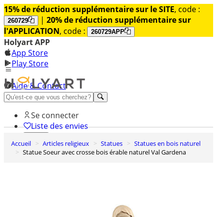
15% de réduction supplémentaire sur le SITE
, code :
|
20% de réduction supplémentaire sur
260729
l'APPLICATION
, code :
260729APP
Holyart APP
App Store
Play Store
Aide & Contact
Découvrez Premium
Se connecter
Liste des envies
Accueil
Articles religieux
Statues
Statues en bois naturel
0
Statue Soeur avec crosse bois érable naturel Val Gardena
Panier