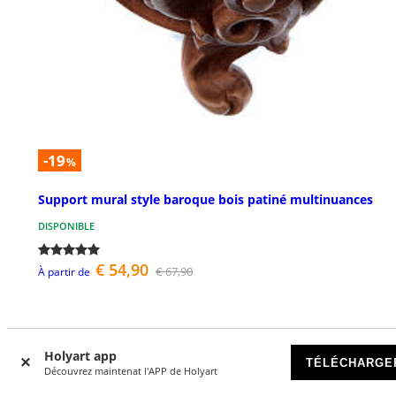
-19
%
Support mural style baroque bois patiné multinuances
DISPONIBLE
€ 54,90
€ 67,90
À partir de
Holyart app
TÉLÉCHARGE
Découvrez maintenat l'APP de Holyart