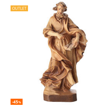
OUTLET
-45
%