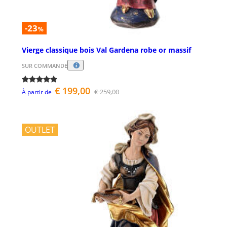
-23
%
Vierge classique bois Val Gardena robe or massif
SUR COMMANDE
€ 199,00
€ 259,00
À partir de
OUTLET