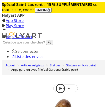
Spécial Saint-Laurent
:
-15 % SUPPLÉMENTAIRES
sur
tout le site, code :
260807
Holyart APP
App Store
Play Store
Aide & Contact
Découvrez Premium
Se connecter
Liste des envies
Accueil
Articles religieux
Statues
Statues en bois peint
0
Ange gardien avec fille Val Gardena érable peint
Panier
VIDEO
1