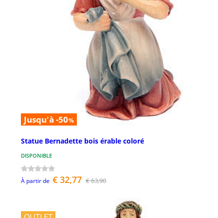
Jusqu'à -50
%
Statue Bernadette bois érable coloré
DISPONIBLE
€ 32,77
€ 63,90
À partir de
OUTLET