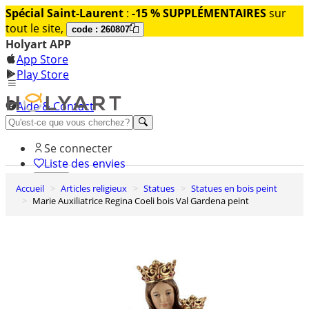
Spécial Saint-Laurent
:
-15 % SUPPLÉMENTAIRES
sur
tout le site,
code : 260807
Holyart APP
App Store
Play Store
Aide & Contact
Découvrez Premium
Se connecter
Liste des envies
Accueil
Articles religieux
Statues
Statues en bois peint
0
Marie Auxiliatrice Regina Coeli bois Val Gardena peint
Panier