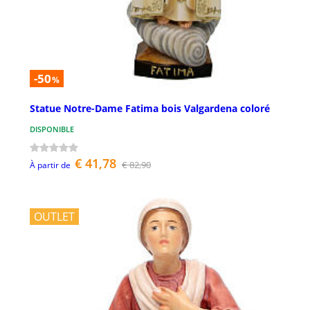
-50
%
Statue Notre-Dame Fatima bois Valgardena coloré
DISPONIBLE
€ 41,78
€ 82,90
À partir de
OUTLET