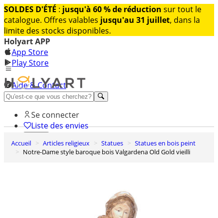
SOLDES D'ÉTÉ
:
jusqu'à 60 % de réduction
sur tout le
catalogue. Offres valables
jusqu'au 31 juillet
, dans la
limite des stocks disponibles.
Holyart APP
App Store
Play Store
Aide & Contact
Découvrez Premium
Se connecter
Liste des envies
Accueil
Articles religieux
Statues
Statues en bois peint
0
Notre-Dame style baroque bois Valgardena Old Gold vieilli
Panier