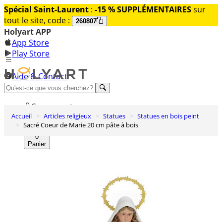
Spécial Saint-Laurent
:
-15 % SUPPLÉMENTAIRES
sur
tout le site, code :
260807
Holyart APP
App Store
Play Store
Aide & Contact
Découvrez Premium
Se connecter
Accueil
Articles religieux
Statues
Statues en bois peint
Liste des envies
Sacré Coeur de Marie 20 cm pâte à bois
0
Panier