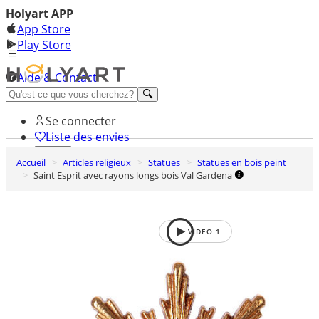
Holyart APP
App Store
Play Store
Aide & Contact
Découvrez Premium
Se connecter
Liste des envies
Accueil
Articles religieux
Statues
Statues en bois peint
0
Saint Esprit avec rayons longs bois Val Gardena
Panier
VIDEO
1