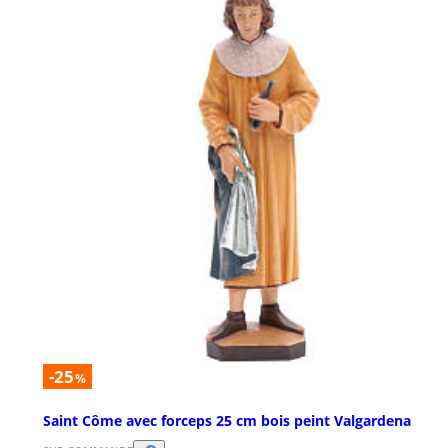
-25
%
Saint Côme avec forceps 25 cm bois peint Valgardena