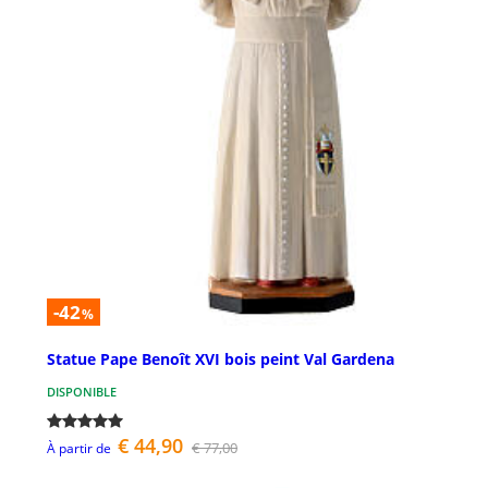
-42
%
Statue Pape Benoît XVI bois peint Val Gardena
DISPONIBLE
€ 44,90
€ 77,00
À partir de