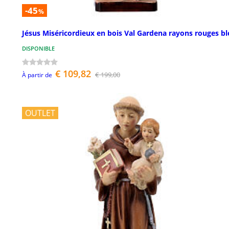
-45
%
Jésus Miséricordieux en bois Val Gardena rayons rouges bl
DISPONIBLE
€ 109,82
€ 199,00
À partir de
OUTLET