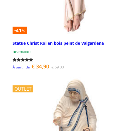
-41
%
Statue Christ Roi en bois peint de Valgardena
DISPONIBLE
€ 34,90
€ 59,00
À partir de
OUTLET