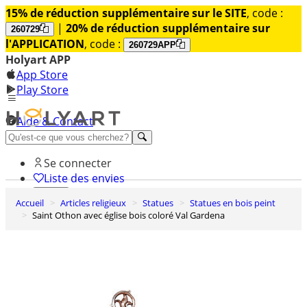
15% de réduction supplémentaire sur le SITE
, code :
|
20% de réduction supplémentaire sur
260729
l'APPLICATION
, code :
260729APP
Holyart APP
App Store
Play Store
Aide & Contact
Découvrez Premium
Se connecter
Liste des envies
Accueil
Articles religieux
Statues
Statues en bois peint
0
Saint Othon avec église bois coloré Val Gardena
Panier