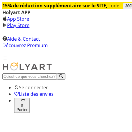
15% de réduction supplémentaire sur le SITE
, code :
260
Holyart APP
App Store
Play Store
Aide & Contact
Découvrez Premium
Se connecter
Liste des envies
0
Panier