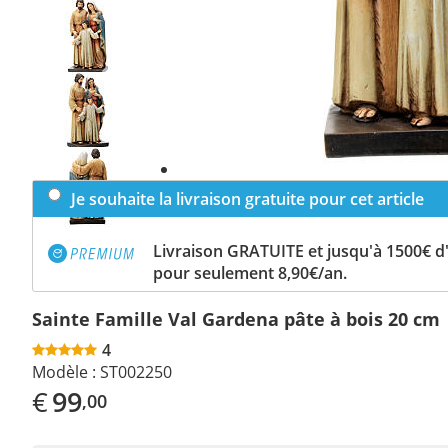
Previous
slide
Next
slide
Je souhaite la livraison gratuite pour cet article
Livraison GRATUITE et jusqu'à 1500€ 
pour seulement 8,90€/an.
Sainte Famille Val Gardena pâte à bois 20 cm
4
Modèle :
ST002250
€
99
,00