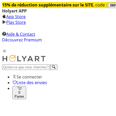
15% de réduction supplémentaire sur le SITE
, code :
260
Holyart APP
App Store
Play Store
Aide & Contact
Découvrez Premium
Se connecter
Liste des envies
0
Panier