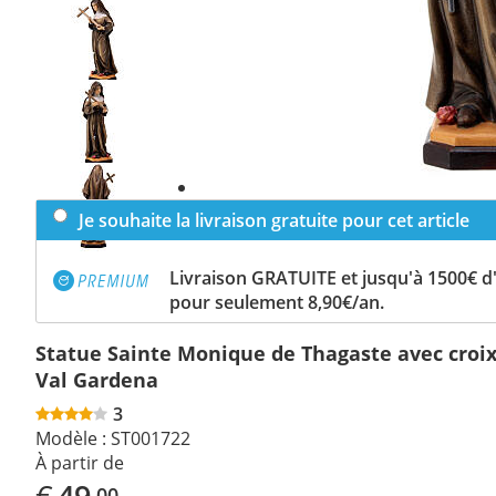
Previous
slide
Next
slide
Je souhaite la livraison gratuite pour cet article
Livraison GRATUITE et jusqu'à 1500€ 
pour seulement 8,90€/an.
Statue Sainte Monique de Thagaste avec croix
Val Gardena
3
Modèle :
ST001722
À partir de
€
49
,00