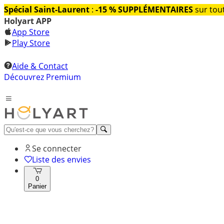
Spécial Saint-Laurent
:
-15 % SUPPLÉMENTAIRES
sur tout
Holyart APP
App Store
Play Store
Aide & Contact
Découvrez Premium
Se connecter
Liste des envies
0
Panier